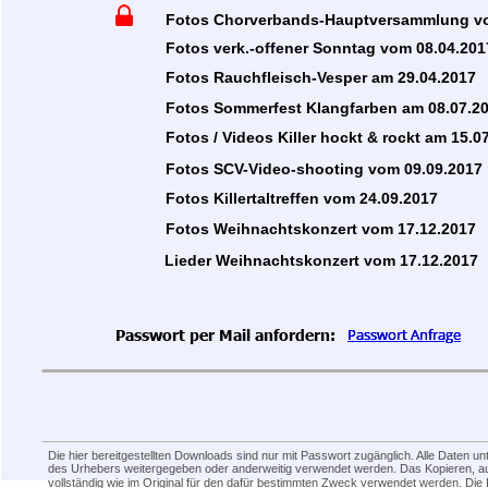
Fotos Chorverbands-Hauptversammlung vo
Fotos verk.-offener Sonntag vom 08.04.201
Fotos Rauchfleisch-Vesper am 29.04.2017
Fotos Sommerfest Klangfarben am 08.07.2
Fotos / Videos Killer hockt & rockt am 15.0
Fotos SCV-Video-shooting vom 09.09.2017
Fotos Killertaltreffen vom 24.09.2017
Fotos Weihnachtskonzert vom 17.12.2017
Lieder Weihnachtskonzert vom 17.12.2017
Passwort per Mail anfordern:
Passwort Anfrage
Passwort Anfrage
Passwort Anfrage
Passwort Anfrage
Die hier bereitgestellten Downloads sind nur mit Passwort zugänglich. Alle Daten un
des Urhebers weitergegeben oder anderweitig verwendet werden. Das Kopieren, auch
vollständig wie im Original für den dafür bestimmten Zweck verwendet werden. Di